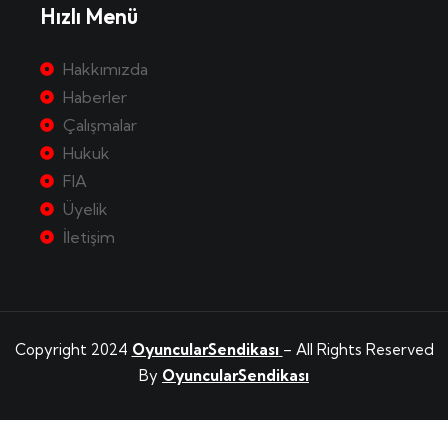
Hızlı Menü
Hakkımızda
Haberler
Çalışmalar
Hukuk
FIA
Üyelik
İletişim
Copyright 2024
OyuncularSendikası
– All Rights Reserved
By
OyuncularSendikası