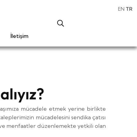
EN
TR
İletişim
lıyız?
başımıza mücadele etmek yerine birlikte
aleplerimizin mücadelesini sendika çatısı
k ve menfaatler düzenlemekte yetkili olan