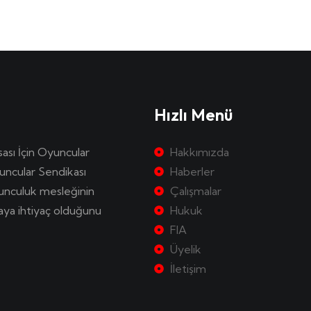
Hızlı Menü
sası İçin Oyuncular
Hakkımızda
uncular Sendikası
Haberler
yunculuk mesleğinin
Çalışmalar
kaya ihtiyaç olduğunu
Hukuk
FIA
Üyelik
İletişim