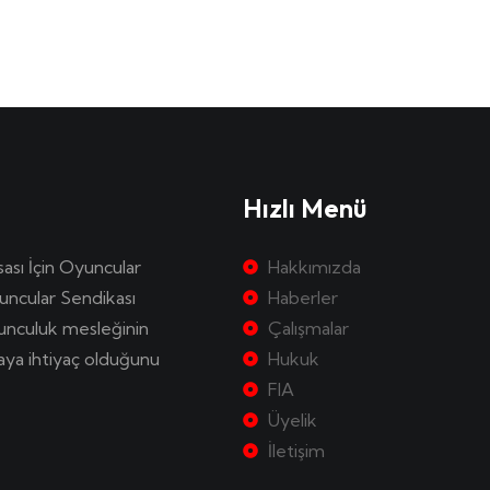
Hızlı Menü
sası İçin Oyuncular
Hakkımızda
uncular Sendikası
Haberler
yunculuk mesleğinin
Çalışmalar
kaya ihtiyaç olduğunu
Hukuk
FIA
Üyelik
İletişim