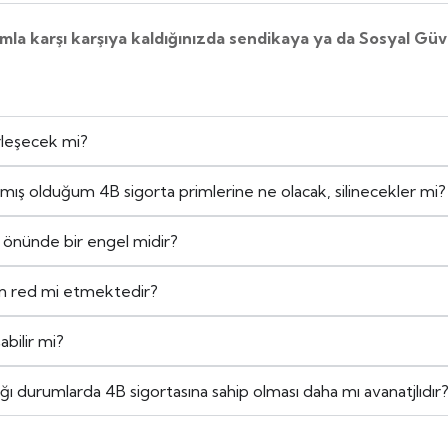
umla karşı karşıya kaldığınızda sendikaya ya da Sosyal G
rleşecek mi?
ış olduğum 4B sigorta primlerine ne olacak, silinecekler mi?
ın önünde bir engel midir?
en red mi etmektedir?
abilir mi?
ğı durumlarda 4B sigortasına sahip olması daha mı avanatjlıdır