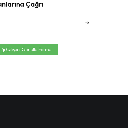
anlarına Çağrı
ığı Çalışanı Gönüllü Formu