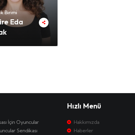
k Birimi
ire Eda
ak
Hızlı Menü
sası İçin Oyuncular
Hakkımızda
uncular Sendikası
Haberler