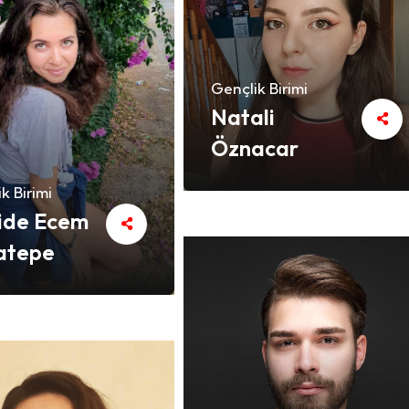
Gençlik Birimi
Natali
Öznacar
k Birimi
ide Ecem
atepe