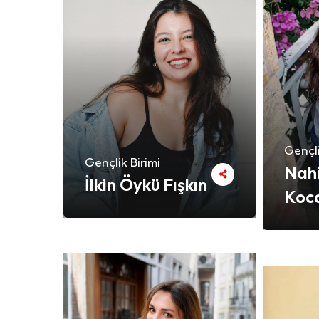
Gençli
Gençlik Birimi
Nah
İlkin Öykü Fışkın
Koc