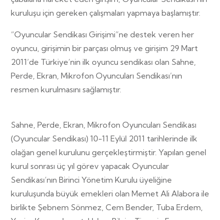
kuruluşu için gereken çalışmaları yapmaya başlamıştır.
“Oyuncular Sendikası Girişimi”ne destek veren her
oyuncu, girişimin bir parçası olmuş ve girişim 29 Mart
2011’de Türkiye’nin ilk oyuncu sendikası olan Sahne,
Perde, Ekran, Mikrofon Oyuncuları Sendikası’nın
resmen kurulmasını sağlamıştır.
Sahne, Perde, Ekran, Mikrofon Oyuncuları Sendikası
(Oyuncular Sendikası) 10-11 Eylül 2011 tarihlerinde ilk
olağan genel kurulunu gerçekleştirmiştir. Yapılan genel
kurul sonrası üç yıl görev yapacak Oyuncular
Sendikası’nın Birinci Yönetim Kurulu üyeliğine
kuruluşunda büyük emekleri olan Memet Ali Alabora ile
birlikte Şebnem Sönmez, Cem Bender, Tuba Erdem,