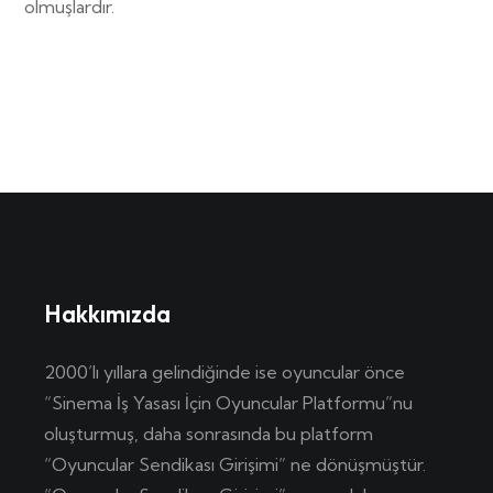
olmuşlardır.
Hakkımızda
2000’lı yıllara gelindiğinde ise oyuncular önce
“Sinema İş Yasası İçin Oyuncular Platformu”nu
oluşturmuş, daha sonrasında bu platform
“Oyuncular Sendikası Girişimi” ne dönüşmüştür.