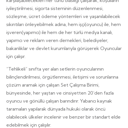
karşılaşabilecekleri her türlü olasılığı çalışarak, koşulların
iyileştirilmesi, sigorta sisteminin düzenlenmesi,
sözleşme, ücret ödeme yöntemleri ve yaşanılabilecek
sıkıntıları önleyebilmek adına, hem işçi(oyuncu) ile, hem
işveren(yapımcı) ile hem de her türlü medya kanalı,
yapımcı ve reklam veren dernekleri, belediyeler,
bakanlıklar ve devlet kurumlarıyla görüşerek Oyuncular
için çalışır.
“Tehlikeli” sınıfta yer alan setlerin oyuncularının
bilinçlendirilmesi, örgütlenmesi, iletişimi ve sorunlarına
çözüm aramak için çalışan Set Çalışma Birimi,
bünyesinde, her yaştan ve cinsiyetten 20’den fazla
oyuncu ve gönüllü çalışan barındırır. Yabancı kaynak
taramaları yapılarak dünyada hukuki olarak öncü
olabilecek ülkeler incelenir ve benzer bir standart elde
edebilmek için çalışılır.