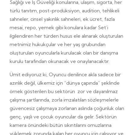
Sağlığı ve İş Güveliği konularına, ulaşım, sigorta, her
türlü tanıtım, post-prodüksiyon, audition, tehlikeli
sahneler, cinsel yakınlık sahneleri, ek ücret, fazla
mesai, repo, yemek gibi konulara kadar Set’i
ilgilendiren her türden husus ele alınarak oluşturulan
metnimiz hukukçular ve her yaş grubundan
oluşturulan oyuncularla kurulacak olan bir danışma
kurulu tarafından okunacak ve onaylanacaktır.
Ümit ediyoruz ki, Oyuncu denilince akla sadece bir
azınlık değil, ülkemiz için “dünya çapında” şeklinde
örnek gösterilen bu sektörün zor ve dayanılmaz
çalışma şartlarında, zorla imzalatılan sözleşmelerle
güvencesiz çalışmaya zorlanan
aslında çoğunluk olan
genç, yaşlı ve çocuk o
yuncular da gelir. Sektörün
kamera önündeki bütün sıkıntılarını omuzlarına
yüklemek zorunda kalan her oyuncu için çalışıyor ve