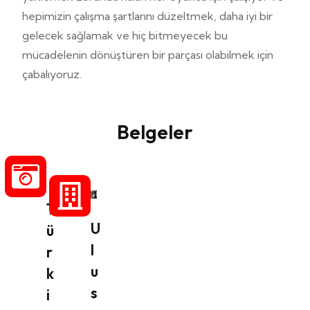
hepimizin çalışma şartlarını düzeltmek, daha iyi bir
gelecek sağlamak ve hiç bitmeyecek bu
mücadelenin dönüştüren bir parçası olabilmek için
çabalıyoruz.
Belgeler
T
U
ü
l
r
u
k
s
i