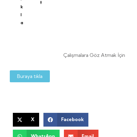
t
k
l
a
Çalışmalara Göz Atmak İçin
Buraya tıkla
X
Facebook
WhatsApp
Email