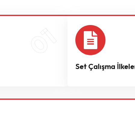
01
Set Çalışma İlkeler
lish)