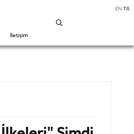
EN
TR
İletişim
lkeleri" Şimdi