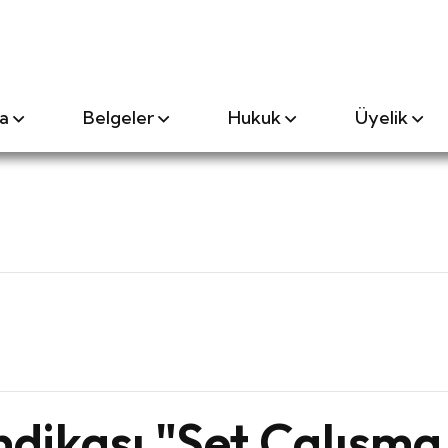
a
Belgeler
Hukuk
Üyelik
dikası "Set Çalışma İ