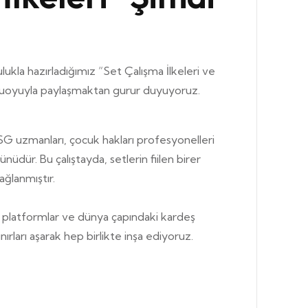
ukla hazırladığımız “Set Çalışma İlkeleri ve
 kamuoyuyla paylaşmaktan gurur duyuyoruz
.
SG uzmanları, çocuk hakları profesyonelleri
ürünüdür
. Bu çalıştayda, setlerin fiilen birer
bağlanmıştır
.
01
al platformlar ve dünya çapındaki kardeş
nırları aşarak hep birlikte inşa ediyoruz.
i El Kitapçığı