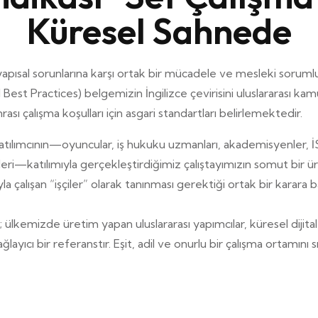
Küresel Sahnede
ısal sorunlarına karşı ortak bir mücadele ve mesleki sorumlul
 Best Practices) belgemizin İngilizce çevirisini uluslararası
ası çalışma koşulları için asgari standartları belirlemektedir
.
atılımcının—oyuncular, iş hukuku uzmanları, akademisyenler, İ
leri—katılımıyla gerçekleştirdiğimiz çalıştayımızın somut bir 
la çalışan “işçiler” olarak tanınması gerektiği ortak bir karara 
01
 ülkemizde üretim yapan uluslararası yapımcılar, küresel dijit
ayıcı bir referanstır. Eşit, adil ve onurlu bir çalışma ortamını sı
Set Çalışma İlkeler