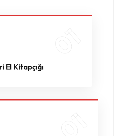
01
01
i El Kitapçığı
01