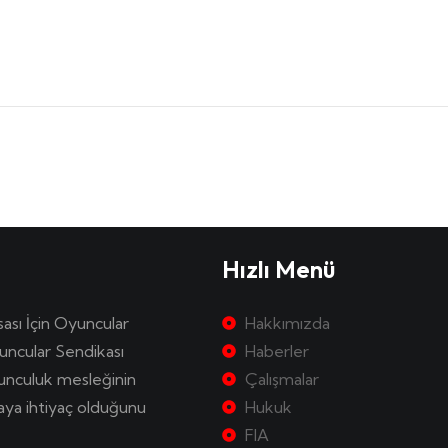
Hızlı Menü
sası İçin Oyuncular
Hakkımızda
uncular Sendikası
Haberler
yunculuk mesleğinin
Çalışmalar
kaya ihtiyaç olduğunu
Hukuk
FIA