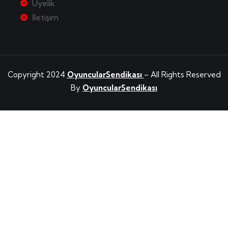
Üyelik
İletişim
Copyright 2024
OyuncularSendikası
– All Rights Reserved
By
OyuncularSendikası