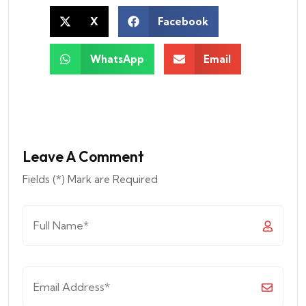
X
Facebook
WhatsApp
Email
Leave A Comment
Fields (*) Mark are Required