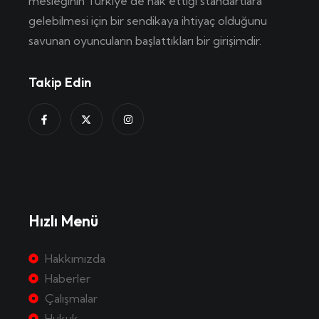
mesleğinin Türkiye’de hak ettiği standartlara
gelebilmesi için bir sendikaya ihtiyaç olduğunu
savunan oyuncuların başlattıkları bir girişimdir.
Takip Edin
Hızlı Menü
Hakkımızda
Haberler
Çalışmalar
Hukuk