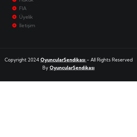
FIA
Üyelik
İletişim
Copyright 2024
OyuncularSendikası
– All Rights Reserved
By
OyuncularSendikası