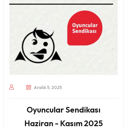
Aralık 5, 2025
Oyuncular Sendikası
Haziran - Kasım 2025