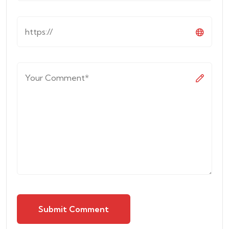
Submit Comment