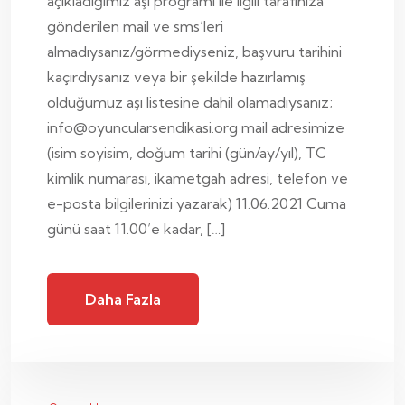
açıkladığımız aşı programı ile ilgili tarafınıza
gönderilen mail ve sms’leri
almadıysanız/görmediyseniz, başvuru tarihini
kaçırdıysanız veya bir şekilde hazırlamış
olduğumuz aşı listesine dahil olamadıysanız;
info@oyuncularsendikasi.org mail adresimize
(isim soyisim, doğum tarihi (gün/ay/yıl), TC
kimlik numarası, ikametgah adresi, telefon ve
e-posta bilgilerinizi yazarak) 11.06.2021 Cuma
günü saat 11.00’e kadar, […]
Daha Fazla