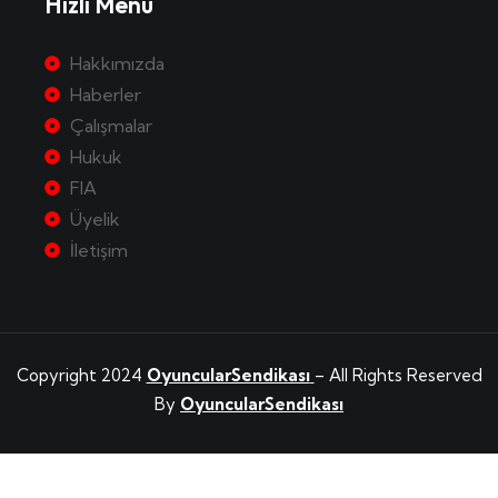
Hızlı Menü
Hakkımızda
Haberler
Çalışmalar
Hukuk
FIA
Üyelik
İletişim
Copyright 2024
OyuncularSendikası
– All Rights Reserved
By
OyuncularSendikası