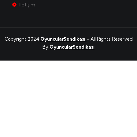
İletişim
Copyright 2024
OyuncularSendikası
– All Rights Reserved
By
OyuncularSendikası