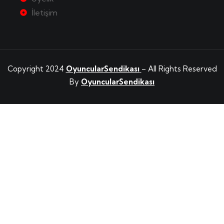
İletişim
Copyright 2024
OyuncularSendikası
– All Rights Reserved
By
OyuncularSendikası