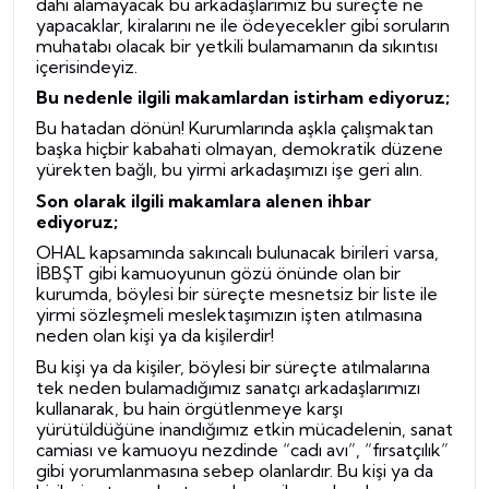
dahi alamayacak
bu arkadaşlarımız bu süreçte ne
yapacaklar, kiralarını ne ile ödeyecekler gibi soruların
muhatabı olacak bir yetkili bulamamanın da sıkıntısı
içerisindeyiz.
Bu nedenle ilgili makamlardan istirham ediyoruz;
Bu hatadan dönün! Kurumlarında aşkla çalışmaktan
başka hiçbir kabahati olmayan, demokratik düzene
yürekten bağlı, bu yirmi arkadaşımızı işe geri alın.
Son olarak ilgili makamlara alenen ihbar
ediyoruz;
OHAL kapsamında sakıncalı bulunacak birileri varsa,
İBBŞT gibi kamuoyunun gözü önünde olan bir
kurumda, böylesi bir süreçte mesnetsiz bir liste ile
yirmi sözleşmeli meslektaşımızın işten atılmasına
neden olan kişi ya da kişilerdir!
Bu kişi ya da kişiler, böylesi bir süreçte atılmalarına
tek neden bulamadığımız sanatçı arkadaşlarımızı
kullanarak, bu hain örgütlenmeye karşı
yürütüldüğüne inandığımız etkin mücadelenin, sanat
camiası ve kamuoyu nezdinde “cadı avı”, “fırsatçılık”
gibi yorumlanmasına sebep olanlardır. Bu kişi ya da