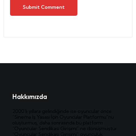
Submit Comment
Hakkımızda
2000’lı yıllara gelindiğinde ise oyuncular önce
“Sinema İş Yasası İçin Oyuncular Platformu”nu
oluşturmuş, daha sonrasında bu platform
“Oyuncular Sendikası Girişimi” ne dönüşmüştür.
“Oyuncular Sendikası Girişimi” oyunculuk