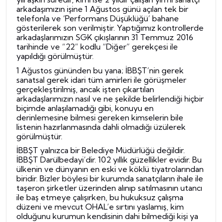
arkadaşımızın işine 1 Ağustos günü açılan tek bir
telefonla ve ‘Performans Düşüklüğü’ bahane
gösterilerek son verilmiştir. Yaptığımız kontrollerde
arkadaşlarımızı
n
SGK çıkışlarının 31 Temmuz 2016
tarihinde ve “22” kodlu “Diğer” gerekçesi ile
yapıldığı görülmüştür.
1 Ağustos gününden bu yana; İBBŞT’nin gerek
sanatsal gerek idari tüm amirleri ile görüşmeler
gerçekleştirilmiş, ancak işten çıkartılan
arkadaşlarımızın nasıl ve ne şekilde belirlendiği hiçbir
biçimde anlaşılamadığı gibi, konuyu en
derinlemesine bilmesi gereken kimselerin bile
listenin hazırlanmasında dahli olmadığı üzülerek
görülmüştür.
İBBŞT yalnızca bir Belediye Müdürlüğü değildir.
İBBŞT Darülbedayi’dir. 102 yıllık güzellikler evidir. Bu
ülkenin ve dünyanın en eski ve köklü tiyatrolarından
biridir. Bizler böylesi bir kurumda sanatçıların ihale ile
taşeron şirketler üzerinden alınıp satılmasının utancı
ile baş etmeye çalışırken, bu hukuksuz çalışma
düzeni ve mevcut OHAL’e sırtını yaslamış, kim
olduğunu kurumun kendisinin dahi bilmediği kişi ya