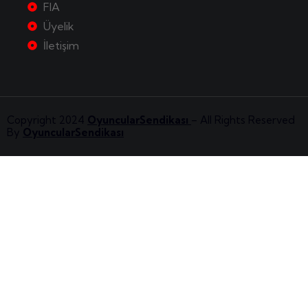
FIA
Üyelik
İletişim
Copyright 2024
OyuncularSendikası
– All Rights Reserved
By
OyuncularSendikası