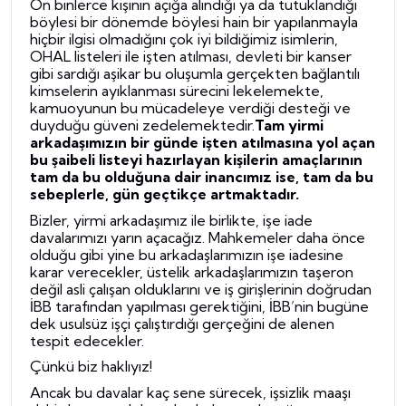
On binlerce kişinin açığa alındığı ya da tutuklandığı
böylesi bir dönemde
böylesi hain bir yapılanmayla
hiçbir ilgisi olmadığını çok iyi bildiğimiz isimlerin,
OHAL listeleri ile işten atılması, devleti bir kanser
gibi sardığı aşikar bu oluşumla gerçekten bağlantılı
kimselerin ayıklanması sürecini lekelemekte,
kamuoyunun bu mücadeleye verdiği desteği ve
duyduğu güveni zedelemektedir.
Tam yirmi
arkadaşımızın bir günde işten atılmasına yol açan
bu şaibeli listeyi hazırlayan kişilerin amaçlarının
tam da bu olduğuna dair inancımız ise, tam da bu
sebeplerle, gün geçtikçe artmaktadır.
Bizler, yirmi arkadaşımız ile birlikte, işe iade
davalarımızı yarın açacağız. Mahkemeler daha önce
olduğu gibi yine bu arkadaşlarımızın işe iadesine
karar verecekler, üstelik arkadaşlarımızın taşeron
değil asli çalışan olduklarını ve iş girişlerinin doğrudan
İBB tarafından yapılması gerektiğini, İBB’nin bugüne
dek usulsüz işçi çalıştırdığı gerçeğini de alenen
tespit edecekler.
Çünkü biz haklıyız!
Ancak bu davalar kaç sene sürecek,
işsizlik maaşı