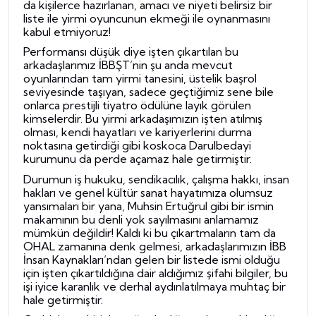
da kişilerce hazırlanan,
amacı ve niyeti
belirsiz bir
liste ile yirmi oyuncunun ekmeği ile oynanmasını
kabul etmiyoruz!
Performansı düşük diye işten çıkartılan bu
arkadaşlarımız İBBŞT’nin şu anda mevcut
oyunlarından tam yirmi tanesini, üstelik başrol
seviyesinde taşıyan, sadece geçtiğimiz sene
bile
onlarca prestijli tiyatro ödülüne layık görülen
kimselerdir. Bu yirmi arkadaşımızın işten atılmış
olması, kendi hayatları ve kariyerlerini durma
noktasına getirdiği gibi koskoca Darulbedayi
kurumunu da perde açamaz hale getirmiştir.
Durumun iş hukuku, sendikacılık, çalışma hakkı, insan
hakları ve genel kültür sanat hayatımıza olumsuz
yansımaları bir yana, Muhsin Ertuğrul gibi bir ismin
makamının bu denli yok sayılmasını anlamamız
mümkün değildir! Kaldı ki bu çıkartmaların tam da
OHAL zamanına denk gelmesi, arkadaşlarımızın İBB
İnsan Kaynakları’ndan gelen bir listede ismi olduğu
için işten çıkartıldığına dair aldığımız şifahi bilgiler, bu
işi iyice karanlık ve derhal aydınlatılmaya muhtaç bir
hale getirmiştir.