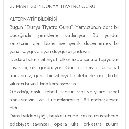
27 MART 2014 DÜNYA TİYATRO GÜNÜ
ALTERNATİF BİLDİRİSİ
Bugün “Dünya Tiyatro Günü”. Yeryüzünün dört bir
bucağında şenliklerle kutlanıyor. Bu yurdun
sanatçıları olan bizler ise, şenlik düzenlemek bir
yana, kaygı ve isyan duygusu içindeyiz.
İktidara hakim zihniyet, ülkemizde sanata topyekûn
savaş açmış görünüyor. Gün geçmiyor ki sanat
alanlarımız, gerici bir zihniyetin alelacele çırpıştırdığı
yıkımcı buyruklarla karşılaşmasın.
Gözdağı, baskı, tehdit, sansür, rant ve yıkım, sanat
alanlarımızın ve kurumlarımızın Alikıranbaşkeseni
oldu.
Dans beldenaşağı, heykel ucube, resim müstehcen,
edebiyat sakıncalı, opera lüks, orkestra zulüm,