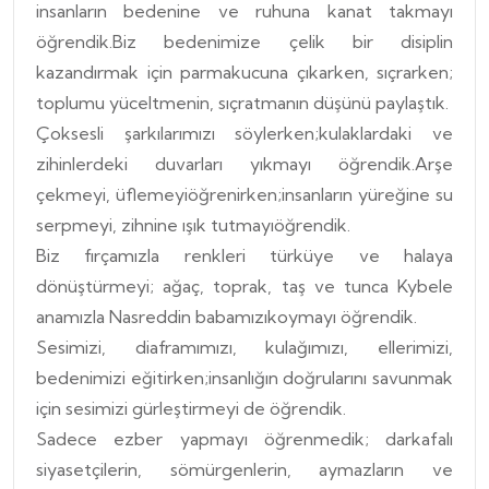
insanların bedenine ve ruhuna kanat takmayı
öğrendik.Biz bedenimize çelik bir disiplin
kazandırmak için parmakucuna çıkarken, sıçrarken;
toplumu yüceltmenin, sıçratmanın düşünü paylaştık.
Çoksesli şarkılarımızı söylerken;kulaklardaki ve
zihinlerdeki duvarları yıkmayı öğrendik.Arşe
çekmeyi, üflemeyiöğrenirken;insanların yüreğine su
serpmeyi, zihnine ışık tutmayıöğrendik.
Biz fırçamızla renkleri türküye ve halaya
dönüştürmeyi; ağaç, toprak, taş ve tunca Kybele
anamızla Nasreddin babamızıkoymayı öğrendik.
Sesimizi, diaframımızı, kulağımızı, ellerimizi,
bedenimizi eğitirken;insanlığın doğrularını savunmak
için sesimizi gürleştirmeyi de öğrendik.
Sadece ezber yapmayı öğrenmedik; darkafalı
siyasetçilerin, sömürgenlerin, aymazların ve