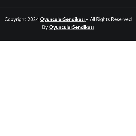
Copyright 2024
OyuncularSendikası
– All Rights Reserved
By
OyuncularSendikası