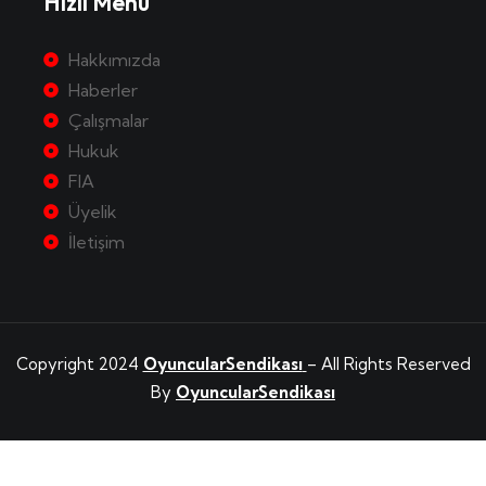
Hızlı Menü
Hakkımızda
Haberler
Çalışmalar
Hukuk
FIA
Üyelik
İletişim
Copyright 2024
OyuncularSendikası
– All Rights Reserved
By
OyuncularSendikası