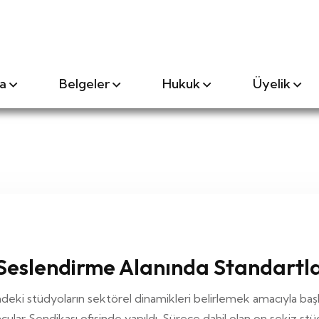
a
Belgeler
Hukuk
Üyelik
 Seslendirme Alanında Standartla
i stüdyoların sektörel dinamikleri belirlemek amacıyla başlat
ar Sendikası ofisinde yapıldı. Sürece dahil olan on sekiz stüd