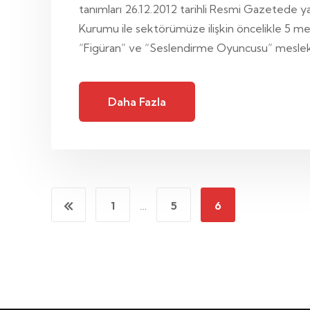
tanımları 26.12.2012 tarihli Resmi Gazetede ya
Kurumu ile sektörümüze ilişkin öncelikle 5 me
“Figüran” ve “Seslendirme Oyuncusu” meslekl
Daha Fazla
1
…
5
6