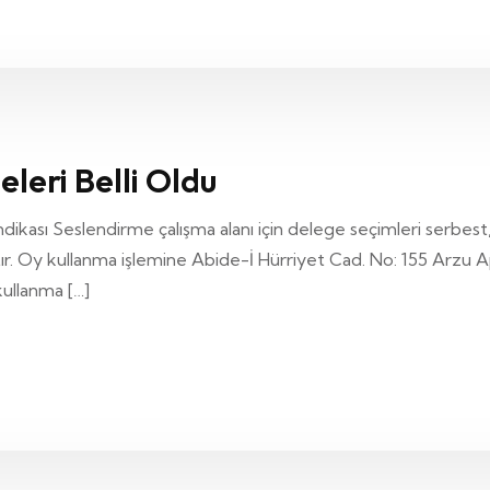
leri Belli Oldu
kası Seslendirme çalışma alanı için delege seçimleri serbest, e
ır. Oy kullanma işlemine Abide-İ Hürriyet Cad. No: 155 Arzu Apt
kullanma […]