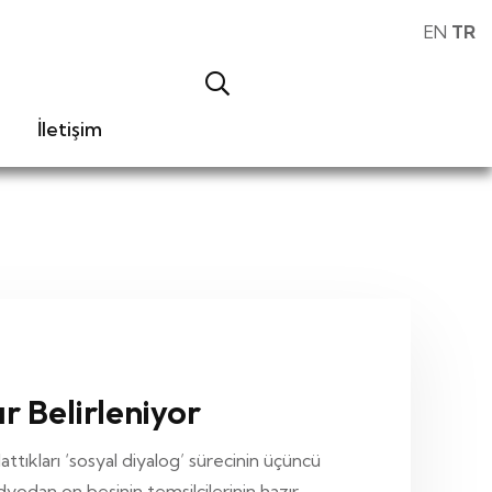
EN
TR
İletişim
r Belirleniyor
tıkları ‘sosyal diyalog’ sürecinin üçüncü
yodan on beşinin temsilcilerinin hazır