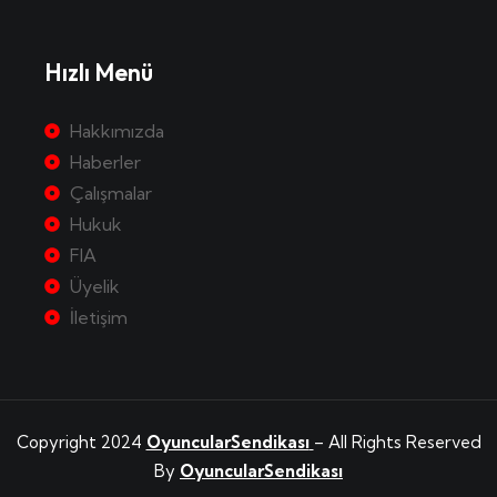
Hızlı Menü
Hakkımızda
Haberler
Çalışmalar
Hukuk
FIA
Üyelik
İletişim
Copyright 2024
OyuncularSendikası
– All Rights Reserved
By
OyuncularSendikası