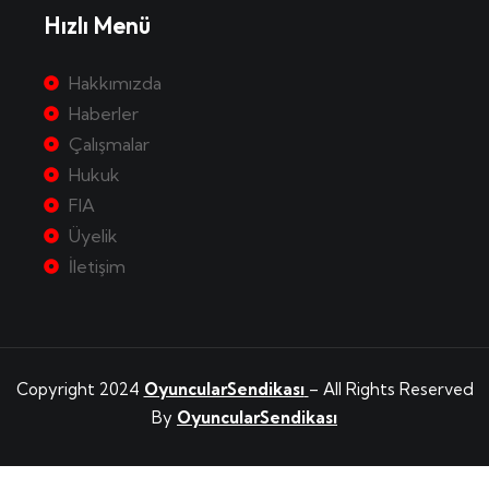
Hızlı Menü
Hakkımızda
Haberler
Çalışmalar
Hukuk
FIA
Üyelik
İletişim
Copyright 2024
OyuncularSendikası
– All Rights Reserved
By
OyuncularSendikası