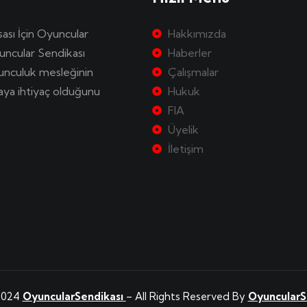
sası İçin Oyuncular
Hakkımızda
uncular Sendikası
Haberler
yunculuk mesleğinin
Çalışmalar
kaya ihtiyaç olduğunu
Hukuk
FIA
Üyelik
İletişim
2024
OyuncularSendikası
– All Rights Reserved By
OyuncularS