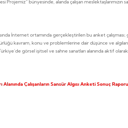
i Projemiz” bünyesinde, alanda çalışan meslektaşlarımızın sans
ında İnternet ortamında gerçekleştirilen bu anket çalışması; gö
zgürlüğü kavram, konu ve problemlerine dair düşünce ve algıları
ürkiye’de görsel işitsel ve sahne sanatları alanında aktif olarak 
ı Alanında Çalışanların Sansür Algısı Anketi Sonuç Raporu: 