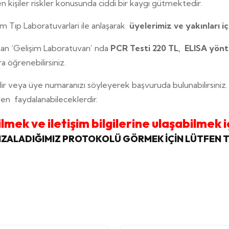
n kişiler riskler konusunda ciddi bir kaygı gütmektedir.
m Tıp Laboratuvarlari ile anlaşarak
üyelerimiz ve yakınları iç
nan ‘Gelişim Laboratuvarı’ nda
PCR Testi 220 TL,
ELISA yönt
ra öğrenebilirsiniz.
ilir veya üye numaranızı söyleyerek başvuruda bulunabilirsiniz.
den faydalanabileceklerdir.
ek ve iletişim bilgilerine ulaşabilmek iç
İMZALADIĞIMIZ PROTOKOLÜ GÖRMEK İÇİN LÜTFEN T