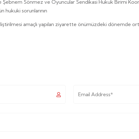
e Şebnem Sönmez ve Oyuncular Sendikasi Hukuk Birimi Koor
n hukuki sorunlarının
geliştirilmesi amaçlı yapılan ziyarette önümüzdeki dönemde or