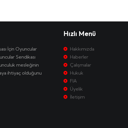
Hızlı Menü
sası İçin Oyuncular
Hakkımızda
uncular Sendikası
Haberler
yunculuk mesleğinin
Çalışmalar
kaya ihtiyaç olduğunu
Hukuk
FIA
Üyelik
İletişim