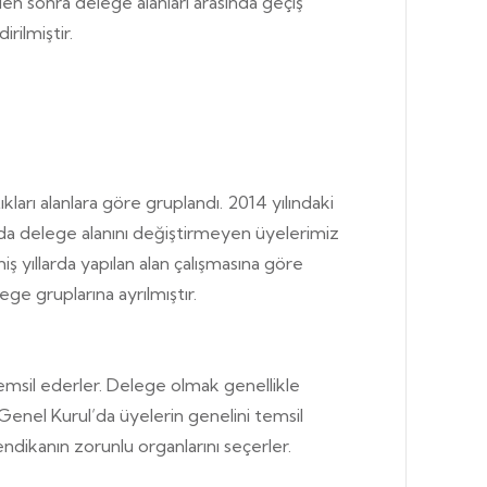
den sonra delege alanları arasında geçiş
rilmiştir.
kları alanlara göre gruplandı. 2014 yılındaki
ında delege alanını değiştirmeyen üyelerimiz
 yıllarda yapılan alan çalışmasına göre
ge gruplarına ayrılmıştır.
emsil ederler. Delege olmak genellikle
 Genel Kurul’da üyelerin genelini temsil
endikanın zorunlu organlarını seçerler.