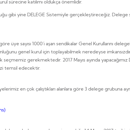
urul sürecine katılımı oldukça önemlidir.
uğu gibi yine DELEGE Sistemiyle gerçekleştireceğiz. Delege s
öre üye sayısı 1000’i aşan sendikalar Genel Kurullarını delege
t çoğunluğunu genel kurul için toplayabilmek neredeyse imkans
olarak seçmemiz gerekmektedir. 2017 Mayıs ayında yapacağımız
i temsil edecektir.
yelerimiz en çok çalıştıkları alanlara göre 3 delege grubuna ayrı
ns)