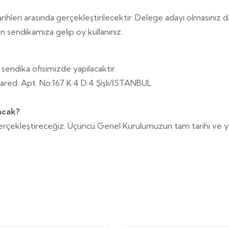
rihleri arasında gerçekleştirilecektir. Delege adayı olmasınız
en sendikamıza gelip oy kullanınız.
endika ofisimizde yapılacaktır.
Bared. Apt. No:167 K:4 D:4 Şişli/İSTANBUL
acak?
gerçekleştireceğiz. Üçüncü Genel Kurulumuzun tam tarihi ve 