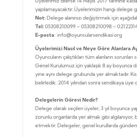
Üyelerimiz dilerse 14 Mayıs 2017 tarihine kadar
yapılamayacaktır. Üyelerimizin hangi delege grub
Not:
Delege alanınızı değiştirmek için aşağıdaki
Tel:
05308210099 – 05308210098 – 0212231
E-posta
: info@oyuncularsendikasi.org
Üyelerimizi Nasıl ve Neye Göre Alanlara Ay
Oyuncuların çalıştıkları tüm alanların sorunları
Genel Kurulumuz için yaklaşık 8 ay boyunca del
yine aynı delege grubunda yer almaktadır. Kısa
belirledik. 2014 yılından sonra sendikaya üye o
Delegelerin Görevi Nedir?
Delege olarak seçilen üyeler, 3 yıl boyunca y
zorunlu organlarda yer almak gibi algılanıyor, 
etmektir. Delegeler, genel kurullarda gündemi t