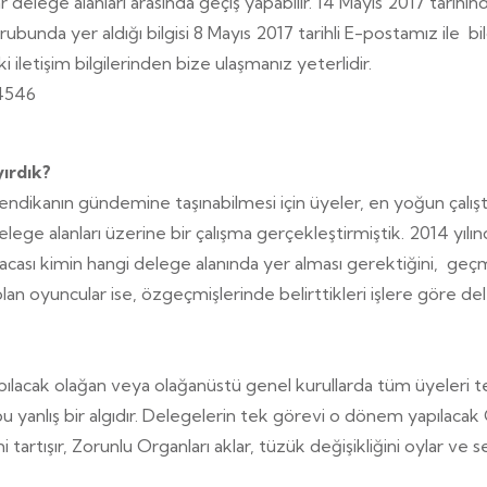
 delege alanları arasında geçiş yapabilir. 14 Mayıs 2017 tarihin
unda yer aldığı bilgisi 8 Mayıs 2017 tarihli E-postamız ile bildi
 iletişim bilgilerinden bize ulaşmanız yeterlidir.
4546
ırdık?
 sendikanın gündemine taşınabilmesi için üyeler, en yoğun çalıştı
ege alanları üzerine bir çalışma gerçekleştirmiştik. 2014 yıl
cası kimin hangi delege alanında yer alması gerektiğini, geçmiş
lan oyuncular ise, özgeçmişlerinde belirttikleri işlere göre dele
apılacak olağan veya olağanüstü genel kurullarda tüm üyeleri t
bu yanlış bir algıdır. Delegelerin tek görevi o dönem yapılacak
artışır, Zorunlu Organları aklar, tüzük değişikliğini oylar ve s