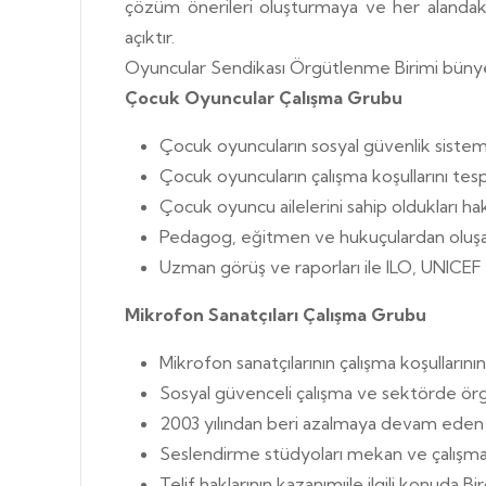
çözüm önerileri oluşturmaya ve her alandaki
açıktır.
Oyuncular Sendikası Örgütlenme Birimi bünyesi
Çocuk Oyuncular Çalışma Grubu
Çocuk oyuncuların sosyal güvenlik sistemi
Çocuk oyuncuların çalışma koşullarını te
Çocuk oyuncu ailelerini sahip oldukları h
Pedagog, eğitmen ve hukuçulardan oluşan
Uzman görüş ve raporları ile ILO, UNICEF 
Mikrofon Sanatçıları Çalışma Grubu
Mikrofon sanatçılarının çalışma koşulların
Sosyal güvenceli çalışma ve sektörde ör
2003 yılından beri azalmaya devam eden ücr
Seslendirme stüdyoları mekan ve çalışma koş
Telif haklarının kazanımıile ilgili konuda Bi