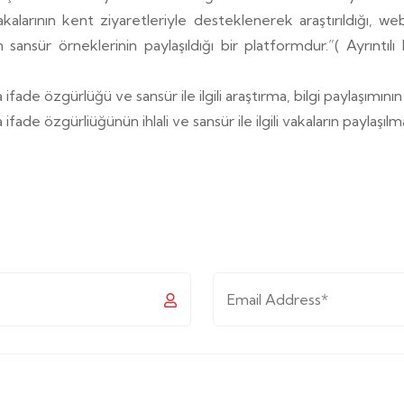
arının kent ziyaretleriyle desteklenerek araştırıldığı, web si
n sansür örneklerinin paylaşıldığı bir platformdur.”( Ayrıntılı
ade özgürlüğü ve sansür ile ilgili araştırma, bilgi paylaşımının
ade özgürliüğünün ihlali ve sansür ile ilgili vakaların paylaşılma