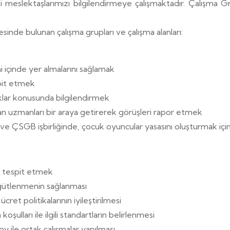
 meslektaşlarımızı bilgilendirmeye çalışmaktadır. Çalışma Gr
nde bulunan çalışma grupları ve çalışma alanları:
 içinde yer almalarını sağlamak
spit etmek
aklar konusunda bilgilendirmek
 uzmanları bir araya getirerek görüşleri rapor etmek
ve ÇSGB işbirliğinde, çocuk oyuncular yasasını oluşturmak için
ın tespit etmek
gütlenmenin sağlanması
et politikalarının iyileştirilmesi
ulları ile ilgili standartların belirlenmesi
roy ile ortak çalışmalar yapılması