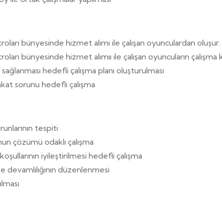
roları bünyesinde hizmet alımı ile çalışan oyunculardan oluşur.
oları bünyesinde hizmet alımıı ile çalışan oyuncuların çalışma ko
 sağlanması hedefli çalışma planı oluşturulması
yakat sorunu hedefli çalışma
runlarının tespiti
nun çözümü odaklı çalışma
şullarının iyileştirilmesi hedefli çalışma
ve devamlılığının düzenlenmesi
ılması