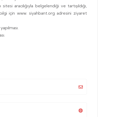
tesi aracılığıyla belgelendiği ve tartışıldığı,
 bilgi için www. siyahbant.org adresini ziyaret
 yapılması.
sı.