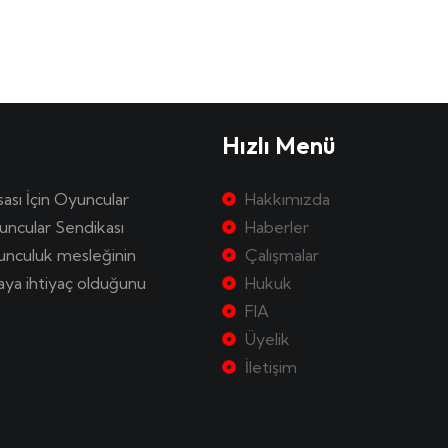
Hızlı Menü
sası İçin Oyuncular
Hakkımızda
uncular Sendikası
Haberler
yunculuk mesleğinin
Çalışmalar
kaya ihtiyaç olduğunu
Hukuk
FIA
Üyelik
İletişim