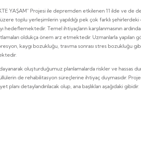
TE YAŞAM” Projesi ile depremden etkilenen 11 ilde ve de de
üzere toplu yerleşimlerin yapıldığı pek çok farklı şehirlerde
ayı hedeflemektedir. Temel ihtiyaçların karşılanmasının ardın
ahatlamaları oldukça önem arz etmektedir. Uzmanlarla yapılan g
resyon, kaygı bozukluğu, travma sonrası stres bozukluğu gibi 
ektedir.
 dayanarak oluşturduğumuz planlamalarda riskler ve hassas d
lülerin de rehabilitasyon süreçlerine ihtiyaç duymasıdır. Proje
yet planı detaylandırılacak olup, ana başlıkları aşağıdaki gibidir.