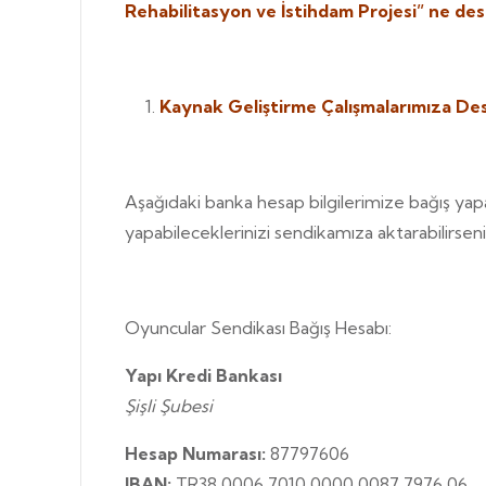
Rehabilitasyon ve İstihdam Projesi” ne des
Kaynak Geliştirme Çalışmalarımıza Des
Aşağıdaki banka hesap bilgilerimize bağış yapab
yapabileceklerinizi sendikamıza aktarabilirseni
Oyuncular Sendikası Bağış Hesabı:
Yapı Kredi Bankası
Şişli Şubesi
Hesap Numarası:
87797606
IBAN:
TR38 0006 7010 0000 0087 7976 06