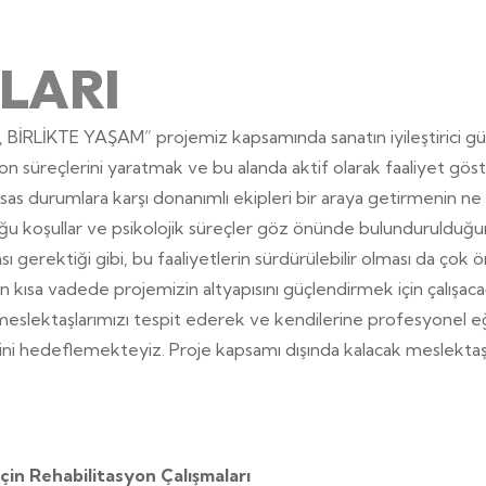
LARI
BİRLİKTE YAŞAM” projemiz kapsamında sanatın iyileştirici gü
yon süreçlerini yaratmak ve bu alanda aktif olarak faaliyet gö
 hassas durumlara karşı donanımlı ekipleri bir araya getirmenin
u koşullar ve psikolojik süreçler göz önünde bulundurulduğu
sı gerektiği gibi, bu faaliyetlerin sürdürülebilir olması da çok ö
çin kısa vadede projemizin altyapısını güçlendirmek için çalışac
meslektaşlarımızı tespit ederek ve kendilerine profesyonel e
i hedeflemekteyiz. Proje kapsamı dışında kalacak meslektaşları
in Rehabilitasyon Çalışmaları