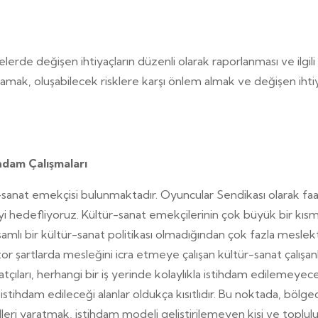
elerde değişen ihtiyaçların düzenli olarak raporlanması ve ilgil
 sağlamak, oluşabilecek risklere karşı önlem almak ve değişen i
hdam Çalışmaları
r-sanat emekçisi bulunmaktadır. Oyuncular Sendikası olarak faa
i hedefliyoruz. Kültür-sanat emekçilerinin çok büyük bir kısmı
psamlı bir kültür-sanat politikası olmadığından çok fazla mesl
i zor şartlarda mesleğini icra etmeye çalışan kültür-sanat çalışa
rı, herhangi bir iş yerinde kolaylıkla istihdam edilemeyecek at
stihdam edileceği alanlar oldukça kısıtlıdır. Bu noktada, bölg
lleri yaratmak, istihdam modeli geliştirilemeyen kişi ve toplul