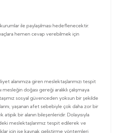
i kurumlar ile paylaşılması hedeflenecektir.
htiyaçlara hemen cevap verebilmek için
liyet alanımıza giren meslektaşlarımızı tespit
 mesleğin doğası gereği aralıklı çalışmaya
ektaşımız sosyal güvenceden yoksun bir şekilde
nlarını, yaşanan afet sebebiyle çok daha zor bir
ipik bir alanın bileşenleridir. Dolayısıyla
edeki meslektaşlarımız tespit edilerek ve
uklar için ise kaynak geliştirme yöntemleri