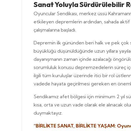
Sanat Yoluyla Sürdürülebilir
R
Oyuncular Sendikası, merkez üssü Kahramanmar
etkileyen depremlerin ardından, sahada aktif
çalışmalarına başladı.
Depremin ilk gününden beri halk ve pek çok si
büyüklüğü düşünüldüğünde uzun yıllara yayılac
dayanışmanın zaman içinde azalacağı öngörüldü
sorumluluk konusu depremzedelerin süreç içe
ilgili tüm kuruluşlar üzerinde itici bir rol üst
vadede hayata geçirilmesi gereken en önemli ç
Sendikamız afet bölgesi için minimum 2 yıl süre
kısa, orta ve uzun vade olarak ele alınacak olu
duymaktayız.
“BİRLİKTE SANAT, BİRLİKTE YAŞAM: Oyuncul