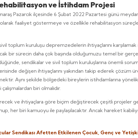
ehabilitasyon ve İstihdam Projesi
aş Pazarcık ilçesinde 6 Şubat 2022 Pazartesi günü meydana g
 olarak faaliyet göstermeye ve özellikle rehabilitasyon süre
vil toplum kuruluşu depremzedelerin ihtiyaçlarını karşılamak 
ak bir sürecin daha çok başında olduğumuzu temel bir gerçekli
ğünde, sendikalar ve sivil toplum kuruluşlarına önemli sorum
risinde değişen ihtiyaçlarını yakından takip ederek çözüm 
lenmektir. Aynı şekilde bölgedeki bireylerin istihdamlarına yöneli
alışmalardan biri olmalıdır.
cek ve ihtiyaçlara göre biçim değiştirecek çeşitli projeler geli
nup, her biri kamuoyu ile paylaşılacaktır. Ancak hareket kabiliy
ar Sendikası Afetten Etkilenen Çocuk, Genç ve Yetişkin B