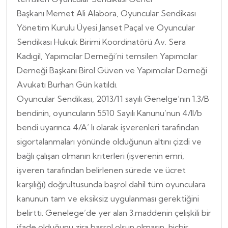
Başkanı Memet Ali Alabora, Oyuncular Sendikası
Yönetim Kurulu Üyesi Janset Paçal ve Oyuncular
Sendikası Hukuk Birimi Koordinatörü Av. Sera
Kadıgil, Yapımcılar Derneği’ni temsilen Yapımcılar
Derneği Başkanı Birol Güven ve Yapımcılar Derneği
Avukatı Burhan Gün katıldı.
Oyuncular Sendikası,
2013/11 sayılı Genelge
‘nin 1.3/B
bendinin, oyuncuların 5510 Sayılı Kanunu’nun 4/II/b
bendi uyarınca 4/A’ lı olarak işverenleri tarafından
sigortalanmaları yönünde olduğunun altını çizdi ve
bağlı çalışan olmanın kriterleri (işverenin emri,
işveren tarafından belirlenen sürede ve ücret
karşılığı) doğrultusunda başrol dahil tüm oyunculara
kanunun tam ve eksiksiz uygulanması gerektiğini
belirtti. Genelege’de yer alan 3.maddenin çelişkili bir
ifade olduğunu zira başrol olsun olmasın, hiçbir