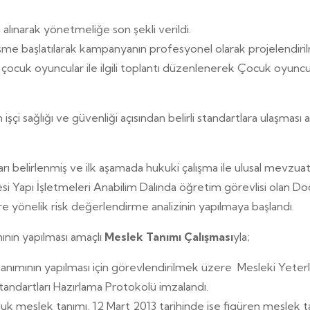
ınarak yönetmeliğe son şekli verildi.
üşme başlatılarak kampanyanın profesyonel olarak projelendiril
ocuk oyuncular ile ilgili toplantı düzenlenerek Çocuk oyuncular
işçi sağlığı ve güvenliği açısından belirli standartlara ulaşmas
 belirlenmiş ve ilk aşamada hukuki çalışma ile ulusal mevzuatın 
si Yapı İşletmeleri Anabilim Dalında öğretim görevlisi olan Doç.
re yönelik risk değerlendirme analizinin yapılmaya başlandı.
ının yapılması amaçlı
Meslek Tanımı Çalışması
yla;
tanımının yapılması için görevlendirilmek üzere Mesleki Yeter
ndartları Hazırlama Protokolü imzalandı.
k meslek tanımı, 12 Mart 2013 tarihinde ise figüren meslek tan