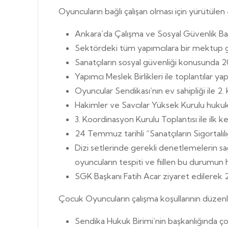
Oyuncuların bağlı çalışan olması için yürütülen
Ankara’da Çalışma ve Sosyal Güvenlik Baka
Sektördeki tüm yapımcılara bir mektup gönde
Sanatçıların sosyal güvenliği konusunda 20
Yapımcı Meslek Birlikleri ile toplantılar yapı
Oyuncular Sendikası’nın ev sahipliği ile 2.
Hakimler ve Savcılar Yüksek Kurulu hukuki 
3. Koordinasyon Kurulu Toplantısı ile ilk 
24 Temmuz tarihli “Sanatçıların Sigortalılığ
Dizi setlerinde gerekli denetlemelerin sa
oyuncuların tespiti ve fiillen bu durumun h
SGK Başkanı Fatih Acar ziyaret edilerek 2
Çocuk Oyuncuların çalışma koşullarının düze
Sendika Hukuk Birimi’nin başkanlığında çocu