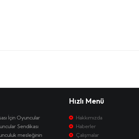
Hızlı Menü
sası İçin Oyuncular
Hakkımızda
uncular Sendikası
Haberler
yunculuk mesleğinin
Çalışmalar