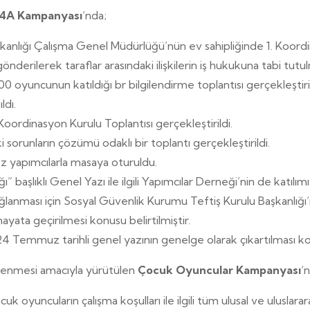
4A Kampanyası
‘nda;
nlığı Çalışma Genel Müdürlüğü’nün ev sahipliğinde 1. Koordina
rilerek taraflar arasındaki ilişkilerin iş hukukuna tabi tutulmas
0 oyuncunun katıldığı br bilgilendirme toplantısı gerçekleştiril
ldı.
 Koordinasyon Kurulu Toplantısı gerçekleştirildi.
sorunların çözümü odaklı bir toplantı gerçekleştirildi.
kez yapımcılarla masaya oturuldu.
ı” başlıklı Genel Yazı ile ilgili Yapımcılar Derneği’nin de katılım
ğlanması için Sosyal Güvenlik Kurumu Teftiş Kurulu Başkanlığı
ayata geçirilmesi konusu belirtilmiştir.
4 Temmuz tarihli genel yazının genelge olarak çıkartılması kon
nlenmesi amacıyla yürütülen
Çocuk Oyuncular Kampanyası
‘
k oyuncuların çalışma koşulları ile ilgili tüm ulusal ve uluslar