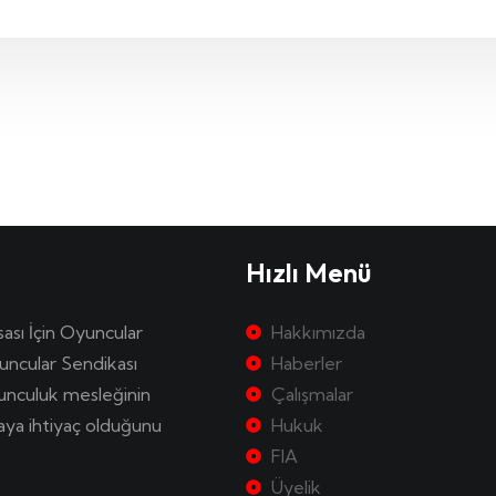
Hızlı Menü
sası İçin Oyuncular
Hakkımızda
uncular Sendikası
Haberler
yunculuk mesleğinin
Çalışmalar
kaya ihtiyaç olduğunu
Hukuk
FIA
Üyelik