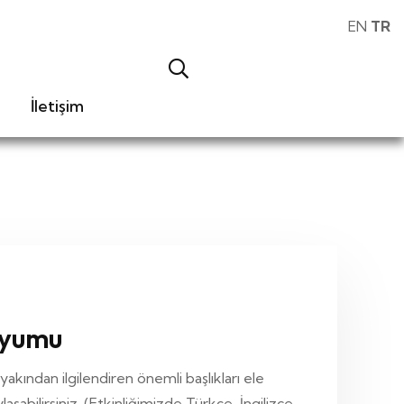
EN
TR
İletişim
zyumu
ndan ilgilendiren önemli başlıkları ele
laşabilirsiniz. (Etkinliğimizde Türkçe, İngilizce,