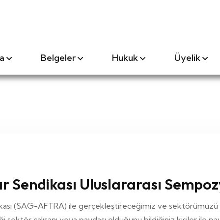
a
Belgeler
Hukuk
Üyelik
r Sendikası Uluslararası Sempo
ası (SAG-AFTRA) ile gerçekleştireceğimiz ve sektörümüzü yakı
ği sektör çalışanı veya paydaşı olduğunu bildiğiniz kişiler ile pay