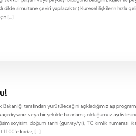
 dilde simultane çeviri yapılacaktır.) Küresel ilişkilerin hızla
çin […]
u!
Bakanlığı tarafından yürütüleceğini açıkladığımız aşı programı il
açırdıysanız veya bir şekilde hazırlamış olduğumuz aşı listesin
isim soyisim, doğum tarihi (gün/ay/yıl), TC kimlik numarası, 
t 11.00’e kadar, […]