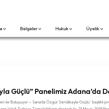
a
Belgeler
Hukuk
Üyelik
yla Güçlü” Panelimiz Adana’da D
ri ile Buluşuyor – Sanatla Özgür Sendikayla Güçlü” başlıklı p
ann Vakfı Türkiye Temsilciliği’nin desteği ile 23 Mayıs 2019 