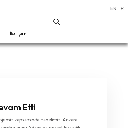
EN
TR
İletişim
evam Etti
rojemiz kapsamında panelimizi Ankara,
Perşembe günü Adana’da gerçekleştirdik.