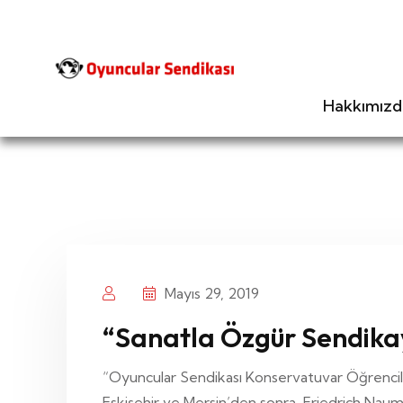
Hakkımızd
Mayıs 29, 2019
“Sanatla Özgür Sendika
“Oyuncular Sendikası Konservatuvar Öğrencile
Eskişehir ve Mersin’den sonra, Friedrich Naum