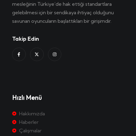
mesleğinin Türkiye’de hak ettiği standartlara
gelebilmesi için bir sendikaya ihtiyaç olduğunu
savunan oyuncuların başlattıkları bir girişimdir.
Takip Edin
Hızlı Menü
Hakkımızda
Haberler
Çalışmalar