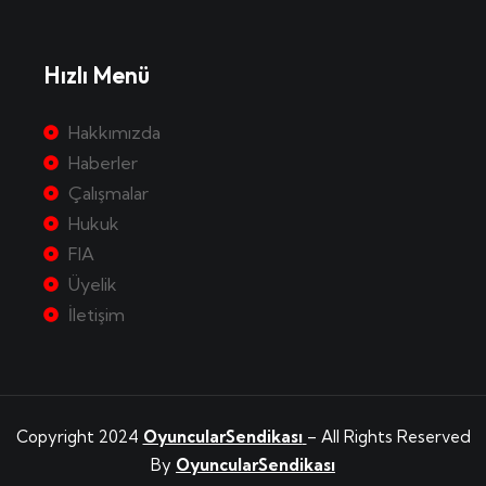
Hızlı Menü
Hakkımızda
Haberler
Çalışmalar
Hukuk
FIA
Üyelik
İletişim
Copyright 2024
OyuncularSendikası
– All Rights Reserved
By
OyuncularSendikası