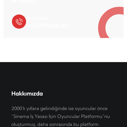
in Today !
Quick Help
+125 (895) 658 568
Hakkımızda
2000’lı yıllara gelindiğinde ise oyuncular önce
“Sinema İş Yasası İçin Oyuncular Platformu”nu
oluşturmuş, daha sonrasında bu platform