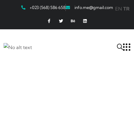
+023 (568) 586 658
info.me@gmail.com
EN
TR