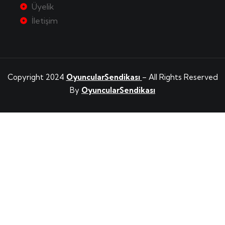
Üyelik
İletişim
Copyright 2024
OyuncularSendikası
– All Rights Reserved
By
OyuncularSendikası