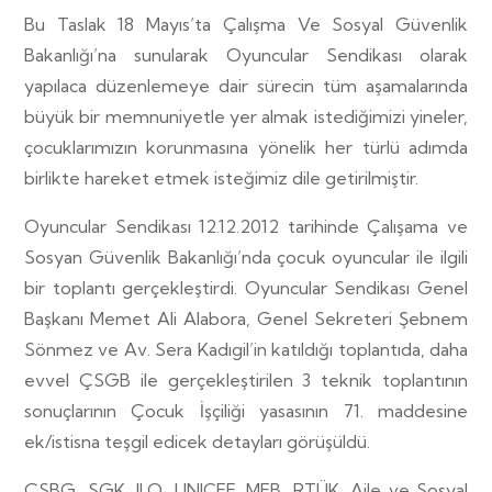
Bu Taslak 18 Mayıs’ta Çalışma Ve Sosyal Güvenlik
Bakanlığı’na sunularak Oyuncular Sendikası olarak
yapılaca düzenlemeye dair sürecin tüm aşamalarında
büyük bir memnuniyetle yer almak istediğimizi yineler,
çocuklarımızın korunmasına yönelik her türlü adımda
birlikte hareket etmek isteğimiz dile getirilmiştir.
Oyuncular Sendikası 12.12.2012 tarihinde Çalışama ve
Sosyan Güvenlik Bakanlığı’nda çocuk oyuncular ile ilgili
bir toplantı gerçekleştirdi. Oyuncular Sendikası Genel
Başkanı Memet Ali Alabora, Genel Sekreteri Şebnem
Sönmez ve Av. Sera Kadıgil’in katıldığı toplantıda, daha
evvel ÇSGB ile gerçekleştirilen 3 teknik toplantının
sonuçlarının Çocuk İşçiliği yasasının 71. maddesine
ek/istisna teşgil edicek detayları görüşüldü.
ÇSBG, SGK, ILO, UNICEF, MEB, RTÜK, Aile ve Sosyal