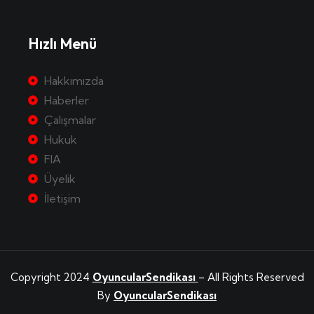
Hızlı Menü
Hakkımızda
Haberler
Çalışmalar
Hukuk
FIA
Üyelik
İletişim
Copyright 2024
OyuncularSendikası
– All Rights Reserved
By
OyuncularSendikası