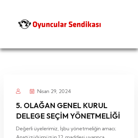
Nisan 29, 2024
5. OLAĞAN GENEL KURUL
DELEGE SEÇİM YÖNETMELİĞİ
Değerli üyelerimiz, İşbu yönetmeliğin amacı;
Anatüzüğümüzün 12. maddesi uyarınca,