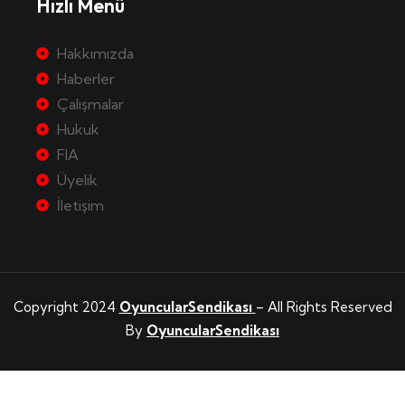
Hızlı Menü
Hakkımızda
Haberler
Çalışmalar
Hukuk
FIA
Üyelik
İletişim
Copyright 2024
OyuncularSendikası
– All Rights Reserved
By
OyuncularSendikası