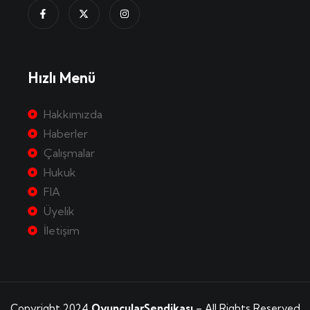
Hızlı Menü
Hakkımızda
Haberler
Çalışmalar
Hukuk
FIA
Üyelik
İletişim
Copyright 2024
OyuncularSendikası
– All Rights Reserved