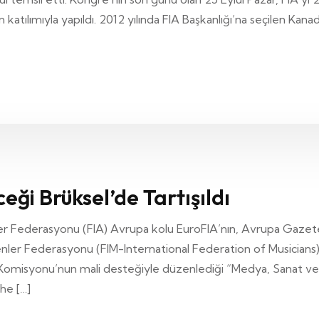
katılımıyla yapıldı. 2012 yılında FIA Başkanlığı’na seçilen Kanada
eği Brüksel’de Tartışıldı
rler Federasyonu (FIA) Avrupa kolu EuroFIA’nın, Avrupa Gaze
syenler Federasyonu (FIM-International Federation of Musicians
a Komisyonu’nun mali desteğiyle düzenlediği “Medya, Sanat 
he […]