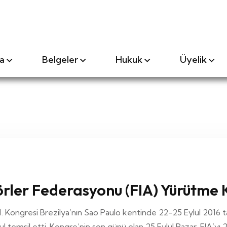
a
Belgeler
Hukuk
Üyelik
örler Federasyonu (FIA) Yürütme 
. Kongresi Brezilya’nın Sao Paulo kentinde 22-25 Eylül 2016 tar
emsil etti. Kongre’nin son günü olan 25 Eylül Pazar, FIA’yı