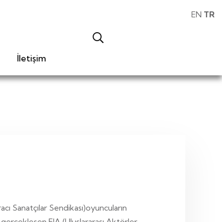
EN
TR
İletişim
racı Sanatçılar Sendikası)oyuncuların
a gerçekleşen FIA (Uluslararası Aktörler