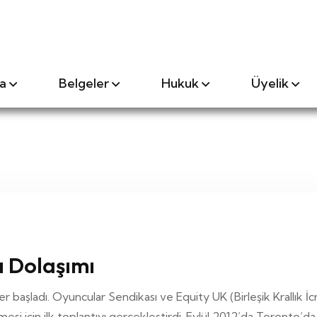
a
Belgeler
Hukuk
Üyelik
ı Dolaşımı
er başladı. Oyuncular Sendikası ve Equity UK (Birleşik Krallık İc
lmesi için ilk toplantıyı gerçekleştirdi. Eylül 2012’da Toronto’d