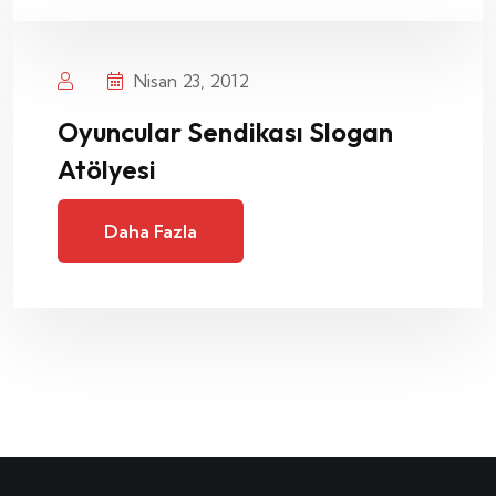
Nisan 23, 2012
Oyuncular Sendikası Slogan
Atölyesi
Daha Fazla