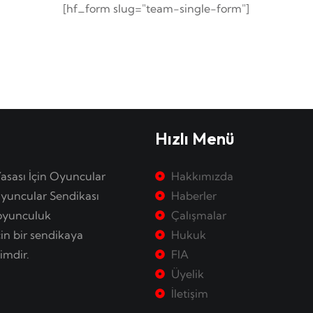
[hf_form slug="team-single-form"]
Hızlı Menü
Yasası İçin Oyuncular
Hakkımızda
yuncular Sendikası
Haberler
 oyunculuk
Çalışmalar
çin bir sendikaya
Hukuk
imdir.
FIA
Üyelik
İletişim