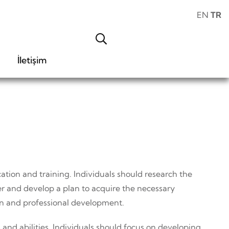
EN
TR
İletişim
cation and training. Individuals should research the
er and develop a plan to acquire the necessary
on and professional development.
s and abilities. Individuals should focus on developing