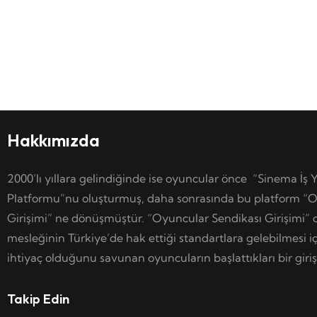
Hakkımızda
2000’lı yıllara gelindiğinde ise oyuncular önce “Sinema İş 
Platformu”nu oluşturmuş, daha sonrasında bu platform “O
Girişimi” ne dönüşmüştür. “Oyuncular Sendikası Girişimi”
mesleğinin Türkiye’de hak ettiği standartlara gelebilmesi i
ihtiyaç olduğunu savunan oyuncuların başlattıkları bir giriş
Takip Edin