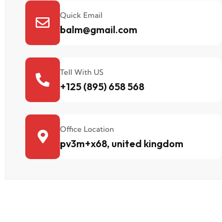
Quick Email
balm@gmail.com
Tell With US
+125 (895) 658 568
Office Location
pv3m+x68, united kingdom