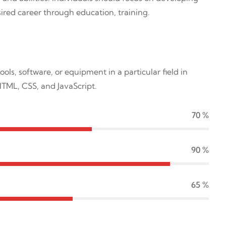
ired career through education, training.
ools, software, or equipment in a particular field in
HTML, CSS, and JavaScript.
70
%
90
%
65
%